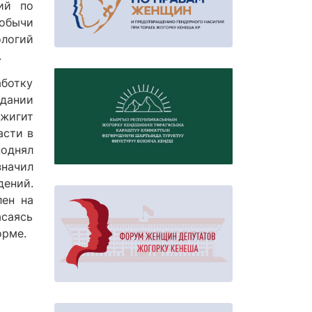
ий по
добычи
логий
.
аботку
адании
ржигит
асти в
однял
значил
ений.
лен на
асаясь
орме.