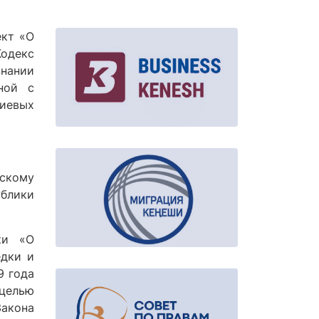
ект «О
одекс
знании
ной с
иевых
скому
ублики
ки «О
едки и
9 года
целью
Закона