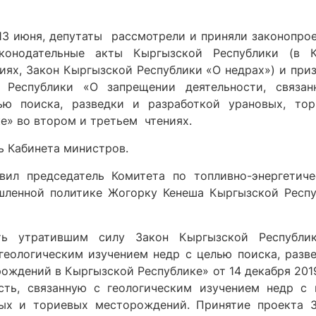
13 июня, депутаты рассмотрели и приняли законопро
конодательные акты Кыргызской Республики (в К
ях, Закон Кыргызской Республики «О недрах») и при
 Республики «О запрещении деятельности, связан
ью поиска, разведки и разработкой урановых, тор
е» во втором и третьем чтениях.
ь Кабинета министров.
ил председатель Комитета по топливно-энергетиче
шленной политике Жогорку Кенеша Кыргызской Респ
ать утратившим силу Закон Кыргызской Республи
геологическим изучением недр с целью поиска, разв
ождений в Кыргызской Республике» от 14 декабря 201
ть, связанную с геологическим изучением недр с 
вых и ториевых месторождений. Принятие проекта 