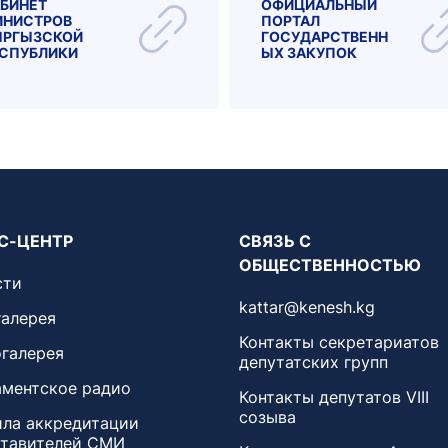
БИНЕТ
ОФИЦИАЛЬНЫЙ
НИСТРОВ
ПОРТАЛ
ЫРГЫЗСКОЙ
ГОСУДАРСТВЕНН
СПУБЛИКИ
ЫХ ЗАКУПОК
С-ЦЕНТР
СВЯЗЬ С
ОБЩЕСТВЕННОСТЬЮ
сти
kattar@kenesh.kg
алерея
Контакты секретариатов
галерея
депутатских групп
ментское радио
Контакты депутатов VIII
созыва
ла аккредитации
ставителей СМИ