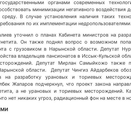
государственными органами современных технолог
пособствовать минимизации негативного воздействия 
реду. В случае установления наличия таких техно
требования по их имплементации недропользователями
лиев уточнил о планах Кабинета министров на разр
гнетита. Он также поднял вопрос о возможном поп
нта с грузовиком в Нарынской области. Депутат Ну
ойства владельцев пансионатов в Иссык-Кульской обл
есторождений. Депутат Мирлан Самыйкожо также п
Нарынской области. Депутат Чингиз Айдарбеков обо
в на разработку урановых и ториевых месторожд
бек Жапаров подчеркнул, что проект закона направ
етита, а не урановых и ториевых месторождений. К
что нет никаких угроз, радиационный фон на месте в н
 СМИ