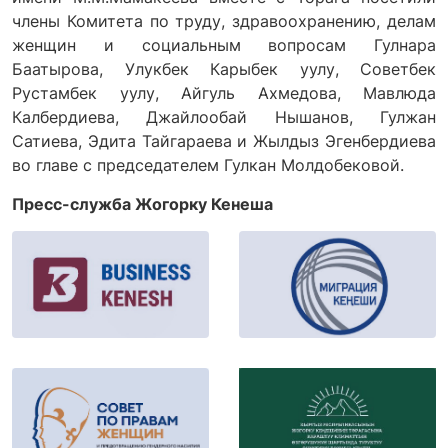
члены Комитета по труду, здравоохранению, делам
женщин и социальным вопросам Гулнара
Баатырова, Улукбек Карыбек уулу, Советбек
Рустамбек уулу, Айгуль Ахмедова, Мавлюда
Калбердиева, Джайлообай Нышанов, Гулжан
Сатиева, Эдита Тайгараева и Жылдыз Эгенбердиева
во главе с председателем Гулкан Молдобековой.
Пресс-служба Жогорку Кенеша