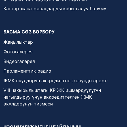
Каттар жана жарандарды кабыл алуу бөлүмү
БАСМА СӨЗ БОРБОРУ
Жаңылыктар
Фотогалерея
Видеогалерея
Парламенттик радио
ЖМК өкүлдөрүн аккредиттөө жөнүндө эреже
VIII чакырылыштагы КР ЖК ишмердүүлүгүн
чагылдыруу үчүн аккредиттелген ЖМК
өкүлдөрүнүн тизмеси
КООМЧУЛУК МЕНЕН БАЙЛАНЫШ