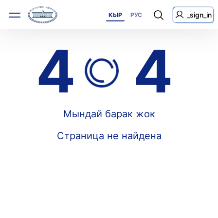
_sign_in
КЫР
РУС
4
4
Мындай барак жок
Страница не найдена