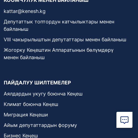
kattar@kenesh.kg
Депутаттык топтордун катчылыктары менен
байланыш
VIII чакырылыштын депутаттары менен байланыш
Жогорку Кеңештин Аппаратынын бөлүмдөрү
менен байланыш
ПАЙДАЛУУ ШИЛТЕМЕЛЕР
Аялдардын укугу боюнча Кеңеш
Климат боюнча Кеңеш
Миграция Кеңеши
Айым депутаттардын форуму
Бизнес Кеңеш