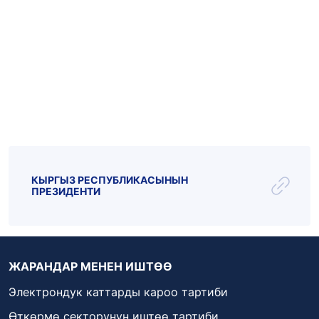
Эл.почта: kattar@kenesh.kg
_live
_radio
Парламент ТВ
КЫРГЫЗ РЕСПУБЛИКАСЫНЫН
ПРЕЗИДЕНТИ
ЖАРАНДАР МЕНЕН ИШТӨӨ
Электрондук каттарды кароо тартиби
Өткөрмө секторунун иштөө тартиби