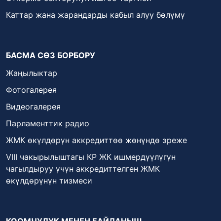
Каттар жана жарандарды кабыл алуу бөлүмү
БАСМА СӨЗ БОРБОРУ
Жаңылыктар
Фотогалерея
Видеогалерея
Парламенттик радио
ЖМК өкүлдөрүн аккредиттөө жөнүндө эреже
VIII чакырылыштагы КР ЖК ишмердүүлүгүн
чагылдыруу үчүн аккредиттелген ЖМК
өкүлдөрүнүн тизмеси
КООМЧУЛУК МЕНЕН БАЙЛАНЫШ