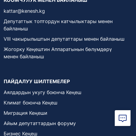
kattar@kenesh.kg
Депутаттык топтордун катчылыктары менен
байланыш
VIII чакырылыштын депутаттары менен байланыш
Жогорку Кеңештин Аппаратынын бөлүмдөрү
менен байланыш
ПАЙДАЛУУ ШИЛТЕМЕЛЕР
Аялдардын укугу боюнча Кеңеш
Климат боюнча Кеңеш
Миграция Кеңеши
Айым депутаттардын форуму
Бизнес Кеңеш