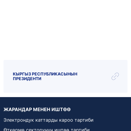
Эл.почта: kattar@kenesh.kg
_live
_radio
Парламент ТВ
КЫРГЫЗ РЕСПУБЛИКАСЫНЫН
ПРЕЗИДЕНТИ
ЖАРАНДАР МЕНЕН ИШТӨӨ
Электрондук каттарды кароо тартиби
Өткөрмө секторунун иштөө тартиби