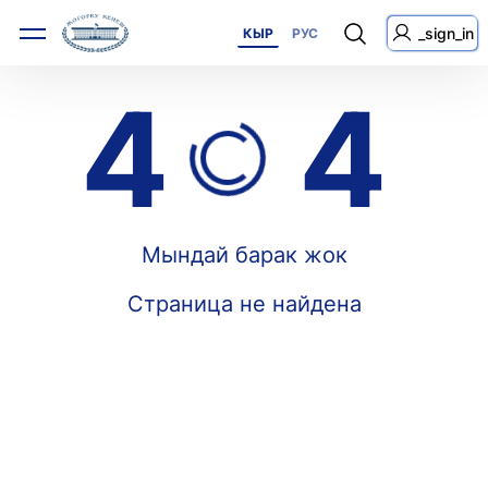
_sign_in
КЫР
РУС
4
4
Мындай барак жок
Страница не найдена