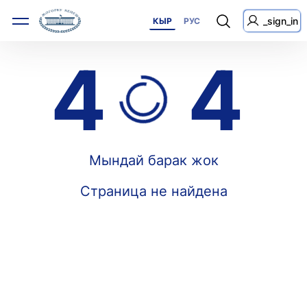
_sign_in
КЫР
РУС
4
4
Мындай барак жок
Страница не найдена