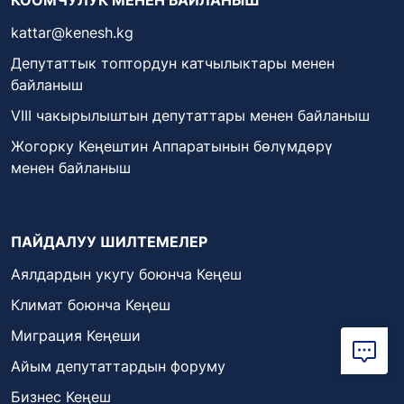
kattar@kenesh.kg
Депутаттык топтордун катчылыктары менен
байланыш
VIII чакырылыштын депутаттары менен байланыш
Жогорку Кеңештин Аппаратынын бөлүмдөрү
менен байланыш
ПАЙДАЛУУ ШИЛТЕМЕЛЕР
Аялдардын укугу боюнча Кеңеш
Климат боюнча Кеңеш
Миграция Кеңеши
Айым депутаттардын форуму
Бизнес Кеңеш