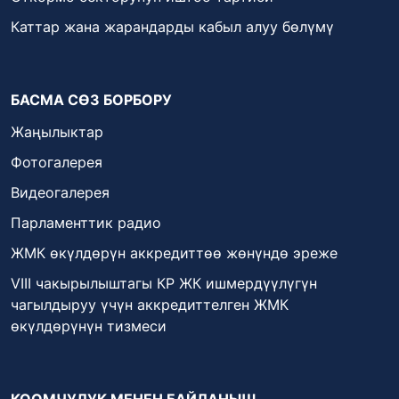
Каттар жана жарандарды кабыл алуу бөлүмү
БАСМА СӨЗ БОРБОРУ
Жаңылыктар
Фотогалерея
Видеогалерея
Парламенттик радио
ЖМК өкүлдөрүн аккредиттөө жөнүндө эреже
VIII чакырылыштагы КР ЖК ишмердүүлүгүн
чагылдыруу үчүн аккредиттелген ЖМК
өкүлдөрүнүн тизмеси
КООМЧУЛУК МЕНЕН БАЙЛАНЫШ