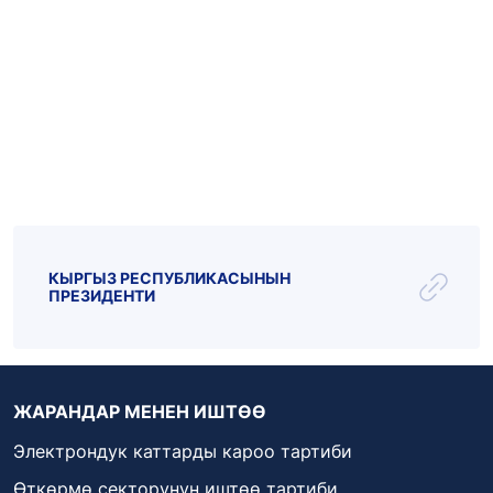
Эл.почта: kattar@kenesh.kg
_live
_radio
Парламент ТВ
КЫРГЫЗ РЕСПУБЛИКАСЫНЫН
ПРЕЗИДЕНТИ
ЖАРАНДАР МЕНЕН ИШТӨӨ
Электрондук каттарды кароо тартиби
Өткөрмө секторунун иштөө тартиби