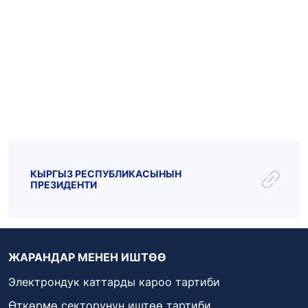
Эл.почта: kattar@kenesh.kg
_live
_radio
Парламент ТВ
КЫРГЫЗ РЕСПУБЛИКАСЫНЫН
ПРЕЗИДЕНТИ
ЖАРАНДАР МЕНЕН ИШТӨӨ
Электрондук каттарды кароо тартиби
Өткөрмө секторунун иштөө тартиби