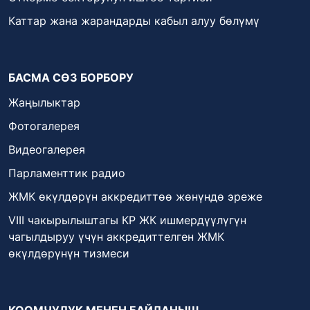
Каттар жана жарандарды кабыл алуу бөлүмү
БАСМА СӨЗ БОРБОРУ
Жаңылыктар
Фотогалерея
Видеогалерея
Парламенттик радио
ЖМК өкүлдөрүн аккредиттөө жөнүндө эреже
VIII чакырылыштагы КР ЖК ишмердүүлүгүн
чагылдыруу үчүн аккредиттелген ЖМК
өкүлдөрүнүн тизмеси
КООМЧУЛУК МЕНЕН БАЙЛАНЫШ