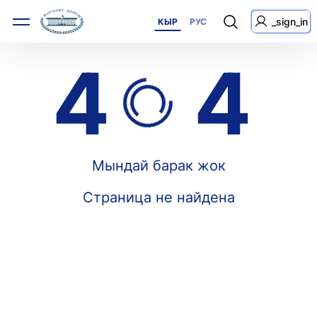
_sign_in
КЫР
РУС
4
4
Мындай барак жок
Страница не найдена