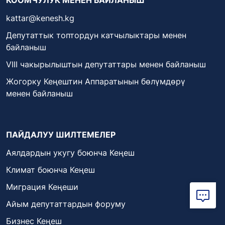
kattar@kenesh.kg
Депутаттык топтордун катчылыктары менен
байланыш
VIII чакырылыштын депутаттары менен байланыш
Жогорку Кеңештин Аппаратынын бөлүмдөрү
менен байланыш
ПАЙДАЛУУ ШИЛТЕМЕЛЕР
Аялдардын укугу боюнча Кеңеш
Климат боюнча Кеңеш
Миграция Кеңеши
Айым депутаттардын форуму
Бизнес Кеңеш