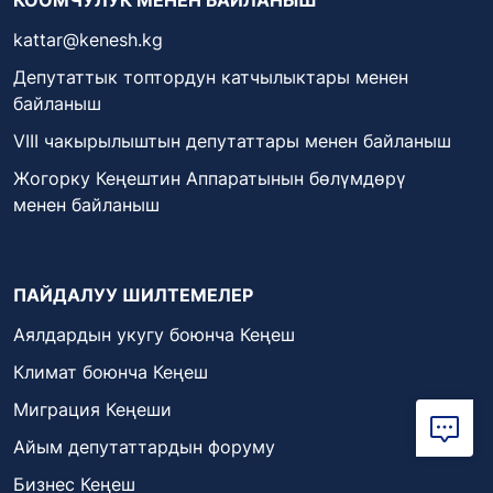
kattar@kenesh.kg
Депутаттык топтордун катчылыктары менен
байланыш
VIII чакырылыштын депутаттары менен байланыш
Жогорку Кеңештин Аппаратынын бөлүмдөрү
менен байланыш
ПАЙДАЛУУ ШИЛТЕМЕЛЕР
Аялдардын укугу боюнча Кеңеш
Климат боюнча Кеңеш
Миграция Кеңеши
Айым депутаттардын форуму
Бизнес Кеңеш