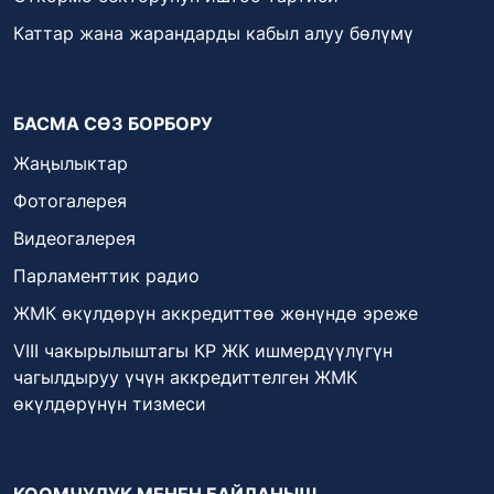
Каттар жана жарандарды кабыл алуу бөлүмү
БАСМА СӨЗ БОРБОРУ
Жаңылыктар
Фотогалерея
Видеогалерея
Парламенттик радио
ЖМК өкүлдөрүн аккредиттөө жөнүндө эреже
VIII чакырылыштагы КР ЖК ишмердүүлүгүн
чагылдыруу үчүн аккредиттелген ЖМК
өкүлдөрүнүн тизмеси
КООМЧУЛУК МЕНЕН БАЙЛАНЫШ