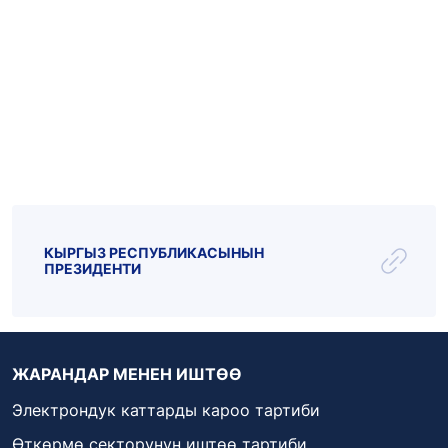
Эл.почта: kattar@kenesh.kg
_live
_radio
Парламент ТВ
КЫРГЫЗ РЕСПУБЛИКАСЫНЫН
ПРЕЗИДЕНТИ
ЖАРАНДАР МЕНЕН ИШТӨӨ
Электрондук каттарды кароо тартиби
Өткөрмө секторунун иштөө тартиби