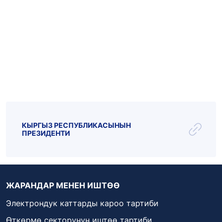
Эл.почта: kattar@kenesh.kg
_live
_radio
Парламент ТВ
КЫРГЫЗ РЕСПУБЛИКАСЫНЫН
ПРЕЗИДЕНТИ
ЖАРАНДАР МЕНЕН ИШТӨӨ
Электрондук каттарды кароо тартиби
Өткөрмө секторунун иштөө тартиби