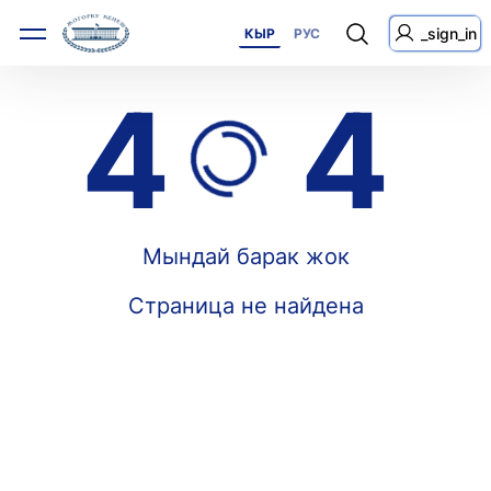
_sign_in
КЫР
РУС
4
4
Мындай барак жок
Страница не найдена