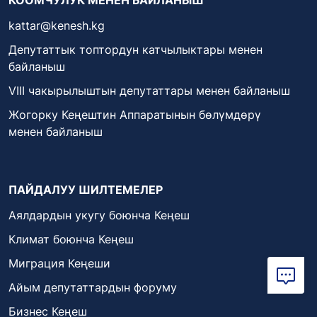
kattar@kenesh.kg
Депутаттык топтордун катчылыктары менен
байланыш
VIII чакырылыштын депутаттары менен байланыш
Жогорку Кеңештин Аппаратынын бөлүмдөрү
менен байланыш
ПАЙДАЛУУ ШИЛТЕМЕЛЕР
Аялдардын укугу боюнча Кеңеш
Климат боюнча Кеңеш
Миграция Кеңеши
Айым депутаттардын форуму
Бизнес Кеңеш