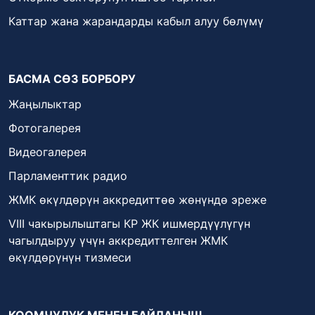
Каттар жана жарандарды кабыл алуу бөлүмү
БАСМА СӨЗ БОРБОРУ
Жаңылыктар
Фотогалерея
Видеогалерея
Парламенттик радио
ЖМК өкүлдөрүн аккредиттөө жөнүндө эреже
VIII чакырылыштагы КР ЖК ишмердүүлүгүн
чагылдыруу үчүн аккредиттелген ЖМК
өкүлдөрүнүн тизмеси
КООМЧУЛУК МЕНЕН БАЙЛАНЫШ