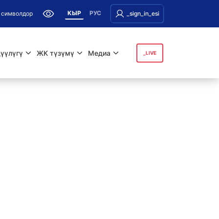
КЫР
РУС
 символдор
_sign_in_esi
үүлүгү
ЖК түзүмү
Медиа
_LIVE