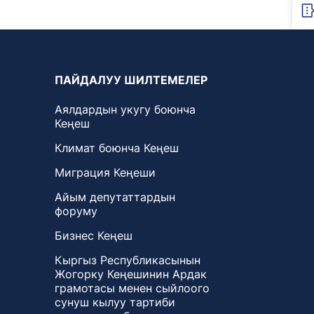
ПАЙДАЛУУ ШИЛТЕМЕЛЕР
Аялдардын укугу боюнча
Кеңеш
Климат боюнча Кеңеш
Миграция Кеңеши
Айым депутаттардын
форуму
Бизнес Кеңеш
Кыргыз Республикасынын
Жогорку Кеңешинин Ардак
грамотасы менен сыйлоого
сунуш кылуу тартиби