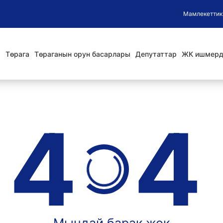
Мамлекеттик
Төрага
Төраганын орун басарлары
Депутаттар
ЖК ишмерд
4
4