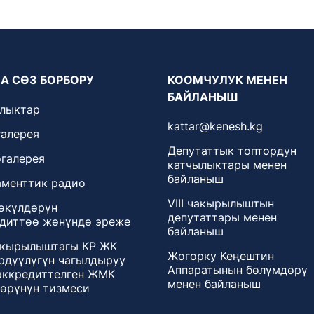
А СӨЗ БОРБОРУ
КООМЧУЛУК МЕНЕН
БАЙЛАНЫШ
лыктар
kattar@kenesh.kg
алерея
Депутаттык топтордун
галерея
катчылыктары менен
байланыш
менттик радио
VIII чакырылыштын
өкүлдөрүн
депутаттары менен
диттөө жөнүндө эреже
байланыш
чакырылыштагы КР ЖК
Жогорку Кеңештин
дүүлүгүн чагылдыруу
Аппаратынын бөлүмдөрү
аккредиттелген ЖМК
менен байланыш
өрүнүн тизмеси