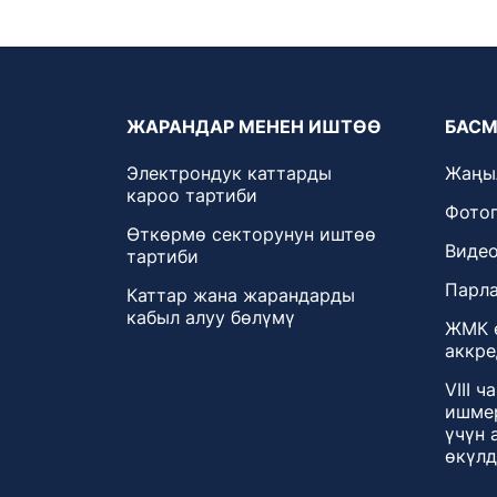
ЖАРАНДАР МЕНЕН ИШТӨӨ
БАСМ
Электрондук каттарды
Жаңы
кароо тартиби
Фотог
Өткөрмө секторунун иштөө
Видео
тартиби
Парла
Каттар жана жарандарды
кабыл алуу бөлүмү
ЖМК 
аккре
VIII 
ишмер
үчүн 
өкүлд