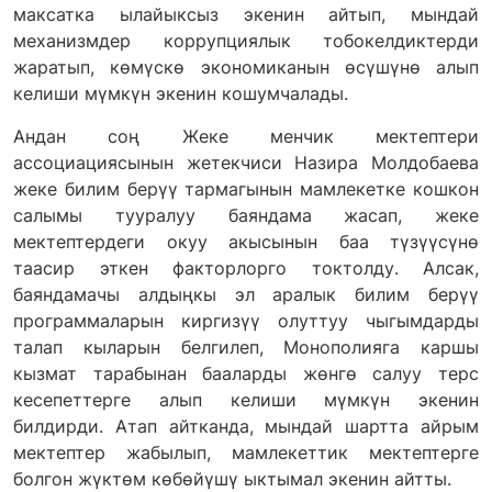
максатка ылайыксыз экенин айтып, мындай
механизмдер коррупциялык тобокелдиктерди
жаратып, көмүскө экономиканын өсүшүнө алып
келиши мүмкүн экенин кошумчалады.
Андан соң Жеке менчик мектептери
ассоциациясынын жетекчиси Назира Молдобаева
жеке билим берүү тармагынын мамлекетке кошкон
салымы тууралуу баяндама жасап, жеке
мектептердеги окуу акысынын баа түзүүсүнө
таасир эткен факторлорго токтолду. Алсак,
баяндамачы алдыңкы эл аралык билим берүү
программаларын киргизүү олуттуу чыгымдарды
талап кыларын белгилеп, Монополияга каршы
кызмат тарабынан бааларды жөнгө салуу терс
кесепеттерге алып келиши мүмкүн экенин
билдирди. Атап айтканда, мындай шартта айрым
мектептер жабылып, мамлекеттик мектептерге
болгон жүктөм көбөйүшү ыктымал экенин айтты.