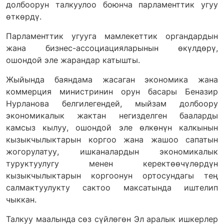
долбоорун талкуулоо боюнча парламенттик угуу
өткөрдү.
Парламенттик угууга мамлекеттик органдардын
жана бизнес-ассоциацияларынын өкүлдөрү,
ошондой эле жарандар катышты.
Жыйында баяндама жасаган экономика жана
коммерция министринин орун басары Беназир
Нурланова белгилегендей, мыйзам долбоору
экономикалык жактан негизделген бааларды
камсыз кылуу, ошондой эле өлкөнүн калкынын
кызыкчылыктарын коргоо жана жашоо сапатын
жогорулатуу, ишканалардын экономикалык
туруктуулугу менен керектөөчүлөрдүн
кызыкчылыктарын коргоонун ортосундагы тең
салмактуулукту сактоо максатында иштелип
чыккан.
Талкуу маалында сөз сүйлөгөн Эл аралык ишкерлер