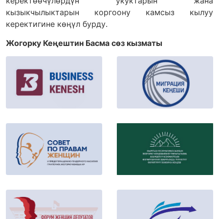
керектөөчүлөрдүн укуктарын жана
кызыкчылыктарын коргоону камсыз кылуу
керектигине көңүл бурду.
Жогорку Кеңештин Басма сөз кызматы