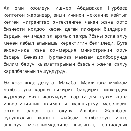
Ал эми коомдук ишмер Абдывахап Нурбаев
көптөгөн жарандар, анын ичинен мекенине кайтып
келген мигранттар эмгектенген чакан жана орто
бизнести колдоо керек деген пикирин билдирип,
бардык чечимдер эл аралык тажрыйбаны эске алуу
менен кабыл алынышы керектигин белгиледи. Буга
экономика жана коммерция министринин орун
басары Беназир Нурланова мыйзам долбоорунда
билим берүү кызматтарынын баасын жөнгө салуу
каралбаганын түшүндүрдү.
Өз кезегинде депутат Махабат Мавлянова мыйзам
долбооруна каршы пикирин билдирип, ишкердик
жүргүзүү үчүн жагымдуу шарттарды түзүү жана
инвестициялык климатты жакшыртуу маселесин
ортого салса, эл өкүлү Уланбек Жаанбаев
сунушталып жаткан мыйзам долбоорун ишке
ашыруу механизмдерине кызыгып, социалдык