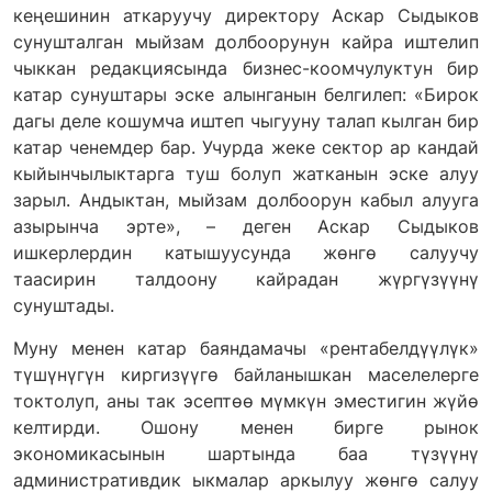
кеңешинин аткаруучу директору Аскар Сыдыков
сунушталган мыйзам долбоорунун кайра иштелип
чыккан редакциясында бизнес-коомчулуктун бир
катар сунуштары эске алынганын белгилеп: «Бирок
дагы деле кошумча иштеп чыгууну талап кылган бир
катар ченемдер бар. Учурда жеке сектор ар кандай
кыйынчылыктарга туш болуп жатканын эске алуу
зарыл. Андыктан, мыйзам долбоорун кабыл алууга
азырынча эрте», – деген Аскар Сыдыков
ишкерлердин катышуусунда жөнгө салуучу
таасирин талдоону кайрадан жүргүзүүнү
сунуштады.
Муну менен катар баяндамачы «рентабелдүүлүк»
түшүнүгүн киргизүүгө байланышкан маселелерге
токтолуп, аны так эсептөө мүмкүн эместигин жүйө
келтирди. Ошону менен бирге рынок
экономикасынын шартында баа түзүүнү
административдик ыкмалар аркылуу жөнгө салуу