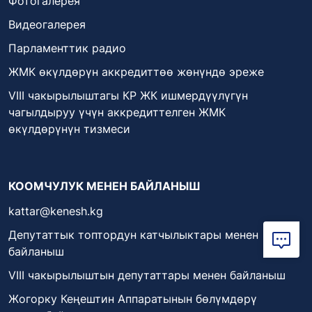
Фотогалерея
Видеогалерея
Парламенттик радио
ЖМК өкүлдөрүн аккредиттөө жөнүндө эреже
VIII чакырылыштагы КР ЖК ишмердүүлүгүн
чагылдыруу үчүн аккредиттелген ЖМК
өкүлдөрүнүн тизмеси
КООМЧУЛУК МЕНЕН БАЙЛАНЫШ
kattar@kenesh.kg
Депутаттык топтордун катчылыктары менен
байланыш
VIII чакырылыштын депутаттары менен байланыш
Жогорку Кеңештин Аппаратынын бөлүмдөрү