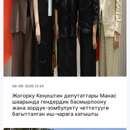
06-08-2026 12:34
Жогорку Кеңештин депутаттары Манас
шаарында гендердик басмырлоону
жана зордук-зомбулукту четтетүүгө
багытталган иш-чарага катышты