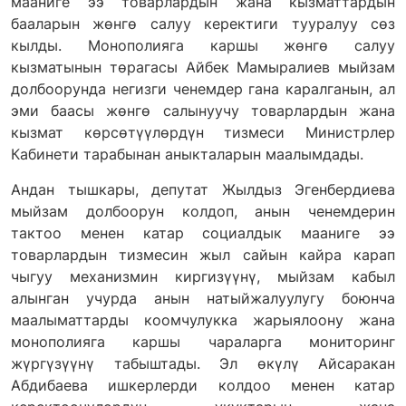
мааниге ээ товарлардын жана кызматтардын
бааларын жөнгө салуу керектиги тууралуу сөз
кылды. Монополияга каршы жөнгө салуу
кызматынын төрагасы Айбек Мамыралиев мыйзам
долбоорунда негизги ченемдер гана каралганын, ал
эми баасы жөнгө салынуучу товарлардын жана
кызмат көрсөтүүлөрдүн тизмеси Министрлер
Кабинети тарабынан аныкталарын маалымдады.
Андан тышкары, депутат Жылдыз Эгенбердиева
мыйзам долбоорун колдоп, анын ченемдерин
тактоо менен катар социалдык мааниге ээ
товарлардын тизмесин жыл сайын кайра карап
чыгуу механизмин киргизүүнү, мыйзам кабыл
алынган учурда анын натыйжалуулугу боюнча
маалыматтарды коомчулукка жарыялоону жана
монополияга каршы чараларга мониторинг
жүргүзүүнү табыштады. Эл өкүлү Айсаракан
Абдибаева ишкерлерди колдоо менен катар