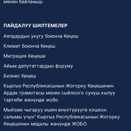
менен байланыш
ПАЙДАЛУУ ШИЛТЕМЕЛЕР
Аялдардын укугу боюнча Кеңеш
Климат боюнча Кеңеш
Миграция Кеңеши
Айым депутаттардын форуму
Бизнес Кеңеш
Кыргыз Республикасынын Жогорку Кеңешинин
Ардак грамотасы менен сыйлоого сунуш кылуу
тартиби жөнүндө жобо
Мыйзам чыгаруу ишин өнүктүрүүгө кошкон
салымы үчүн" Кыргыз Республикасынын Жогорку
Кеңешинин медалы жөнүндө ЖОБО