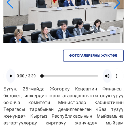
Эл.почта: kattar@kenesh.kg
Түз эфир
Парламент радиосу
Парламент ТВ
ФОТОГАЛЕРЕЯНЫ ЖҮКТӨӨ
Бүгүн, 25-майда Жогорку Кеңештин Финансы,
бюджет, ишкердик жана атаандаштыкты өнүктүрүү
боюнча комитети Министрлер Кабинетинин
Төрагасы тарабынан демилгеленген «Баа түзүү
жөнүндө» Кыргыз Республикасынын Мыйзамына
өзгөртүүлөрдү киргизүү жөнүндө» мыйзам