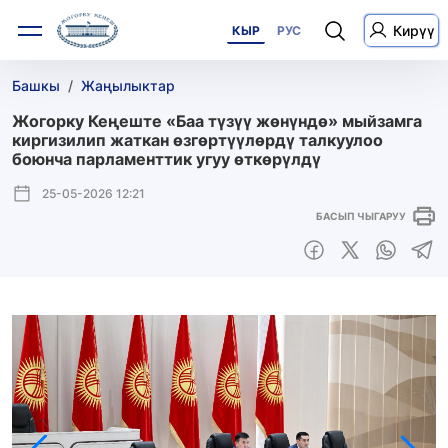
Кирүү
КЫР
РУС
Башкы
Жаңылыктар
Жогорку Кеңеште «Баа түзүү жөнүндө» мыйзамга
киргизилип жаткан өзгөртүүлөрдү талкуулоо
боюнча парламенттик угуу өткөрүлдү
25-05-2026 12:21
БАСЫП ЧЫГАРУУ