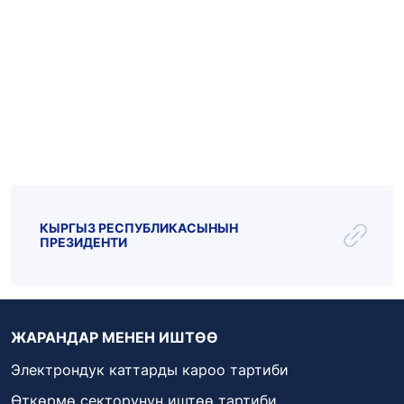
Эл.почта: kattar@kenesh.kg
_live
_radio
Парламент ТВ
КЫРГЫЗ РЕСПУБЛИКАСЫНЫН
ПРЕЗИДЕНТИ
ЖАРАНДАР МЕНЕН ИШТӨӨ
Электрондук каттарды кароо тартиби
Өткөрмө секторунун иштөө тартиби