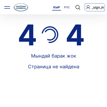
_sign_in
КЫР
РУС
4
4
Мындай барак жок
Страница не найдена