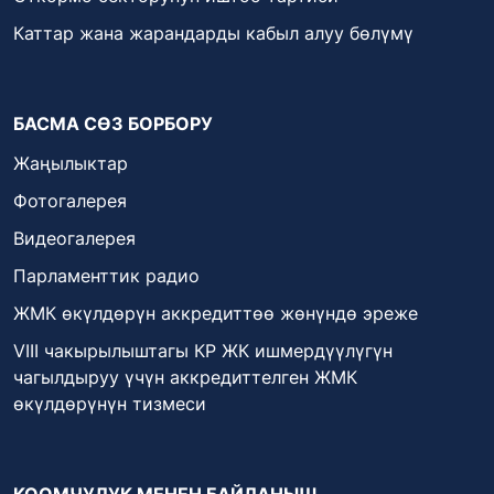
Каттар жана жарандарды кабыл алуу бөлүмү
БАСМА СӨЗ БОРБОРУ
Жаңылыктар
Фотогалерея
Видеогалерея
Парламенттик радио
ЖМК өкүлдөрүн аккредиттөө жөнүндө эреже
VIII чакырылыштагы КР ЖК ишмердүүлүгүн
чагылдыруу үчүн аккредиттелген ЖМК
өкүлдөрүнүн тизмеси
КООМЧУЛУК МЕНЕН БАЙЛАНЫШ