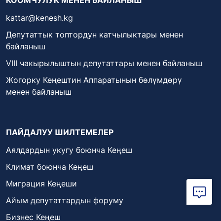
kattar@kenesh.kg
Депутаттык топтордун катчылыктары менен
байланыш
VIII чакырылыштын депутаттары менен байланыш
Жогорку Кеңештин Аппаратынын бөлүмдөрү
менен байланыш
ПАЙДАЛУУ ШИЛТЕМЕЛЕР
Аялдардын укугу боюнча Кеңеш
Климат боюнча Кеңеш
Миграция Кеңеши
Айым депутаттардын форуму
Бизнес Кеңеш