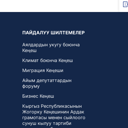
ПАЙДАЛУУ ШИЛТЕМЕЛЕР
Аялдардын укугу боюнча
Кеңеш
Климат боюнча Кеңеш
Миграция Кеңеши
Айым депутаттардын
форуму
Бизнес Кеңеш
Кыргыз Республикасынын
Жогорку Кеңешинин Ардак
грамотасы менен сыйлоого
сунуш кылуу тартиби