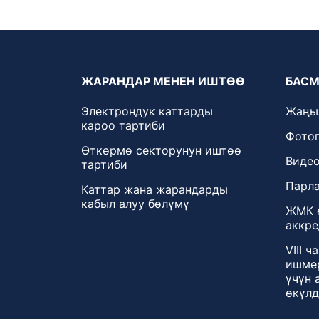
ЖАРАНДАР МЕНЕН ИШТӨӨ
БАСМ
Электрондук каттарды
Жаңы
кароо тартиби
Фотог
Өткөрмө секторунун иштөө
Видео
тартиби
Парла
Каттар жана жарандарды
кабыл алуу бөлүмү
ЖМК 
аккре
VIII 
ишмер
үчүн 
өкүлд