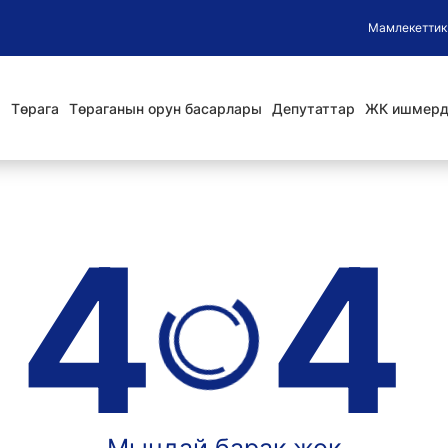
Мамлекеттик
Төрага
Төраганын орун басарлары
Депутаттар
ЖК ишмерд
4
4