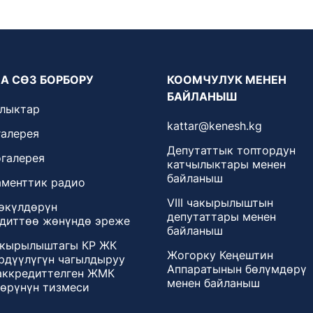
А СӨЗ БОРБОРУ
КООМЧУЛУК МЕНЕН
БАЙЛАНЫШ
лыктар
kattar@kenesh.kg
алерея
Депутаттык топтордун
галерея
катчылыктары менен
байланыш
менттик радио
VIII чакырылыштын
өкүлдөрүн
депутаттары менен
диттөө жөнүндө эреже
байланыш
чакырылыштагы КР ЖК
Жогорку Кеңештин
дүүлүгүн чагылдыруу
Аппаратынын бөлүмдөрү
аккредиттелген ЖМК
менен байланыш
өрүнүн тизмеси